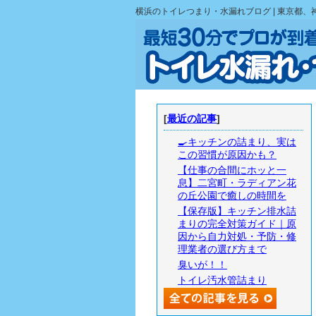
横浜のトイレつまり・水漏れブログ | 東京都
[
最近の記事
]
🍳キッチンの詰まり、実は
この習慣が原因かも？
【仕事の合間にホッと一
息】二宮町・ラディアン花
の丘公園で癒しの時間を
【保存版】キッチン排水詰
まりの完全対策ガイド｜原
因から自力対処・予防・修
理業者の選び方まで
臭いが！！
トイレ汚水管詰まり