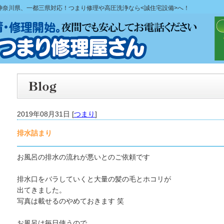
、神奈川県、一都三県対応！つまり修理や高圧洗浄なら<誠住宅設備>へ！
2019年08月31日 [
つまり
]
排水詰まり
お風呂の排水の流れが悪いとのご依頼です
排水口をバラしていくと大量の髪の毛とホコリが
出てきました。
写真は載せるのやめておきます 笑
お風呂は毎日使うので